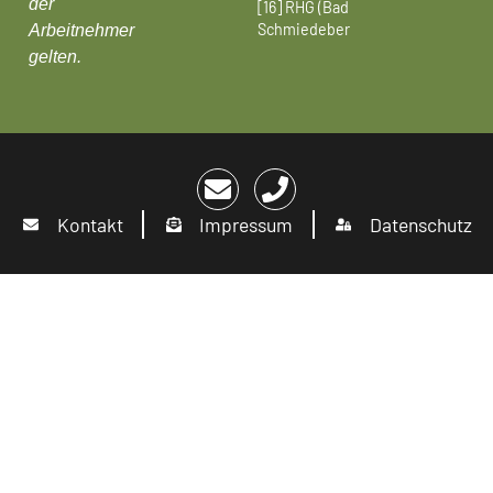
der
[16] RHG (Bad
Schmiedeberg)
Arbeitnehmer
gelten.
Kontakt
Impressum
Datenschutz