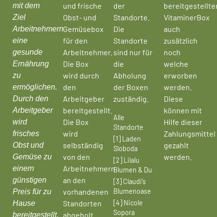
und frische
der
bereitgestellte
mit dem
Obst- und
Standorte.
VitaminerBox
Ziel
Gemüsebox
Die
auch
Arbeitnehmern
für den
Standorte
zusätzlich
eine
Arbeitnehmer.
sind nur für
noch
gesunde
Die Box
die
welche
Ernährung
wird durch
Abholung
erworben
zu
den
der Boxen
werden.
ermöglichen.
Arbeitgeber
zuständig.
Diese
Durch den
bereitgestellt.
können mit
Arbeitgeber
Alle
Die Box
Hilfe dieser
wird
Standorte
wird
Zahlungsmittel
frisches
[1] Laden
selbständig
gezahlt
Obst und
Sloboda
von den
werden.
Gemüse zu
[2] Lilalu
Arbeitnehmern
einem
Blumen & Du
an den
günstigen
[3] Claudi’s
Blumenoase
vorhandenen
Preis für zu
[4] Nicole
Standorten
Hause
Sopora
abgeholt
bereitgestellt,