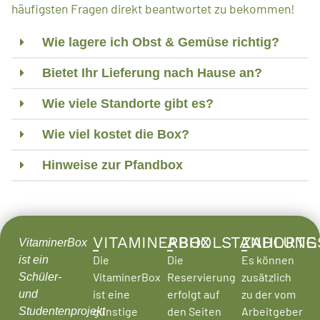
häufigsten Fragen direkt beantwortet zu bekommen!
Wie lagere ich Obst & Gemüse richtig?
Bietet Ihr Lieferung nach Hause an?
Wie viele Standorte gibt es?
Wie viel kostet die Box?
Hinweise zur Pfandbox
VITAMINERBOX
ABHOLSTANDORTE
ZAHLUNG
VitaminerBox
Die
Die
Es können
ist ein
VitaminerBox
Reservierung
zusätzlich
Schüler-
ist eine
erfolgt auf
zu der vom
und
günstige
den Seiten
Arbeitgeber
Studentenprojekt