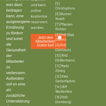
[5]
und kann
was dazu
Christophorushaus
online
beitragen
[6] Blumen
kostenlos
kann, eine
Noack
reserviert
ausgewogene
[7] Pflanzen
werden.
Ernährung
Richter
zu fördern
[8] RHG (Bad
Jetzt den
und somit
Düben)
Mitarbeitern
die
Gutes tun!
[9] RHG
(Delitzsch)
Gesundheit
[10] RHG
der
(Gräfenhainichen)
Mitarbeiter
[11] Markt
zu
Zörbig
verbessern.
[12] Klee
Außerdem
Gartenfachmarkt
soll es eine
[14] i&M
als
Weißenfels
zusätzliche
[15] RHG
Unterstützung
(Kemberg)