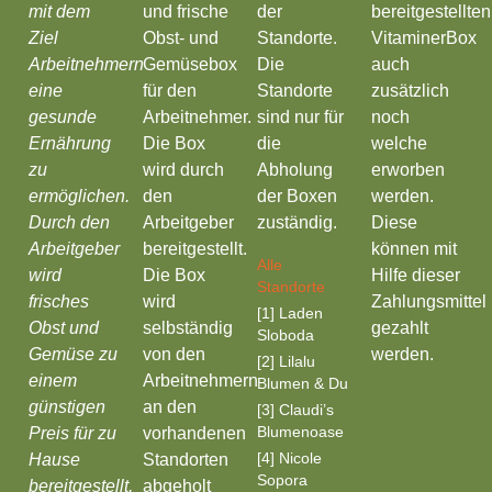
mit dem
und frische
der
bereitgestellten
Ziel
Obst- und
Standorte.
VitaminerBox
Arbeitnehmern
Gemüsebox
Die
auch
eine
für den
Standorte
zusätzlich
gesunde
Arbeitnehmer.
sind nur für
noch
Ernährung
Die Box
die
welche
zu
wird durch
Abholung
erworben
ermöglichen.
den
der Boxen
werden.
Durch den
Arbeitgeber
zuständig.
Diese
Arbeitgeber
bereitgestellt.
können mit
Alle
wird
Die Box
Hilfe dieser
Standorte
frisches
wird
Zahlungsmittel
[1] Laden
Obst und
selbständig
gezahlt
Sloboda
Gemüse zu
von den
werden.
[2] Lilalu
einem
Arbeitnehmern
Blumen & Du
günstigen
an den
[3] Claudi’s
Blumenoase
Preis für zu
vorhandenen
[4] Nicole
Hause
Standorten
Sopora
bereitgestellt,
abgeholt