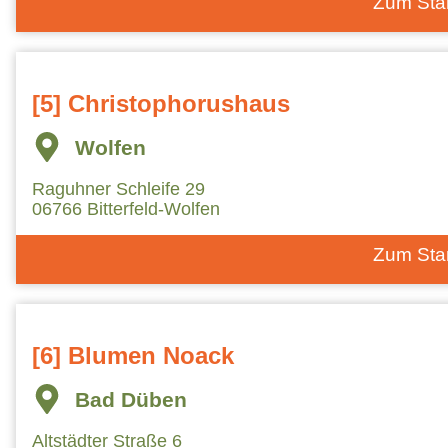
Zum Sta
[5] Christophorushaus
Wolfen
Raguhner Schleife 29
06766 Bitterfeld-Wolfen
Zum Sta
[6] Blumen Noack
Bad Düben
Altstädter Straße 6