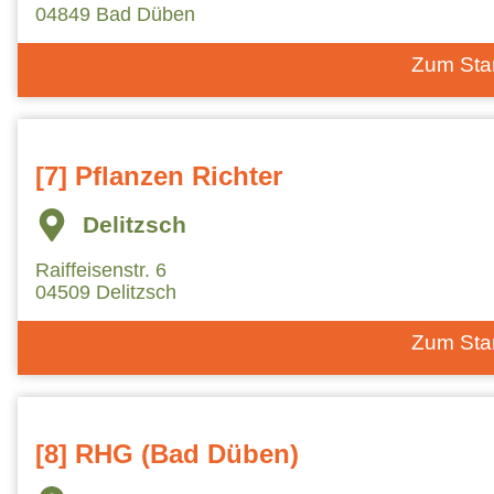
04849 Bad Düben
Zum Sta
[7] Pflanzen Richter
Delitzsch
Raiffeisenstr. 6
04509 Delitzsch
Zum Sta
[8] RHG (Bad Düben)