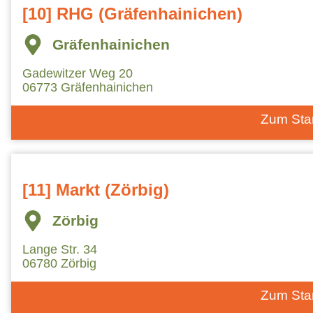
[10] RHG (Gräfenhainichen)
Gräfenhainichen
Gadewitzer Weg 20
06773 Gräfenhainichen
Zum Sta
[11] Markt (Zörbig)
Zörbig
Lange Str. 34
06780 Zörbig
Zum Sta