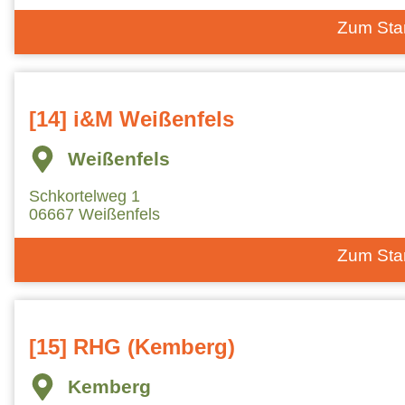
Zum Sta
[14] i&M Weißenfels
Weißenfels
Schkortelweg 1
06667 Weißenfels
Zum Sta
[15] RHG (Kemberg)
Kemberg