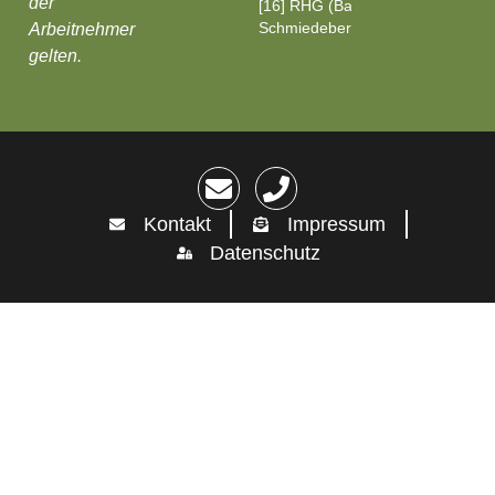
der
[16] RHG (Bad
Schmiedeberg)
Arbeitnehmer
gelten.
Kontakt
Impressum
Datenschutz