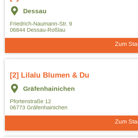
Dessau
Friedrich-Naumann-Str. 9
06844 Dessau-Roßlau
Zum Sta
[2] Lilalu Blumen & Du
Gräfenhainichen
Pfortenstraße 12
06773 Gräfenhainichen
Zum Sta