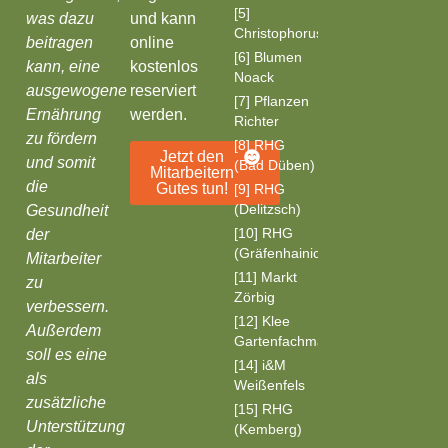
[5]
was dazu
und kann
Christophorushaus
beitragen
online
[6] Blumen
kann, eine
kostenlos
Noack
ausgewogene
reserviert
[7] Pflanzen
Ernährung
werden.
Richter
zu fördern
[8] RHG
Jetzt den
und somit
(Bad Düben)
Mitarbeitern
die
Gutes tun!
[9] RHG
(Delitzsch)
Gesundheit
[10] RHG
der
(Gräfenhainichen)
Mitarbeiter
[11] Markt
zu
Zörbig
verbessern.
[12] Klee
Außerdem
Gartenfachmarkt
soll es eine
[14] i&M
als
Weißenfels
zusätzliche
[15] RHG
Unterstützung
(Kemberg)