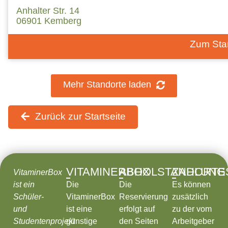
Anhalter Str. 14
06901 Kemberg
Zum Sta
Mehr Standorte laden
Zurück zur Startseite
VITAMINERBOX
ABHOLSTANDORTE
ZAHLUNG
VitaminerBox
ist ein
Die
Die
Es können
Schüler-
VitaminerBox
Reservierung
zusätzlich
und
ist eine
erfolgt auf
zu der vom
Studentenprojekt
günstige
den Seiten
Arbeitgeber