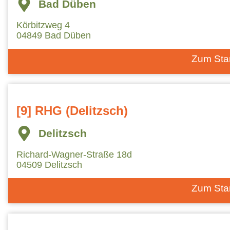
Bad Düben
Körbitzweg 4
04849 Bad Düben
Zum Sta
[9] RHG (Delitzsch)
Delitzsch
Richard-Wagner-Straße 18d
04509 Delitzsch
Zum Sta