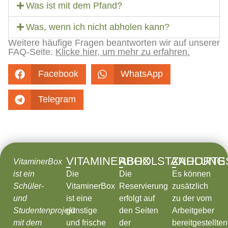
Was ist mit dem Pfand?
Was, wenn ich nicht abholen kann?
Weitere häufige Fragen beantworten wir auf unserer
FAQ-Seite.
Klicke hier, um mehr zu erfahren.
Facebook
WhatsApp
Telegram
VITAMINERBOX
ABHOLSTANDORTE
ZAHLUNG
VitaminerBox
ist ein
Die
Die
Es können
Schüler-
VitaminerBox
Reservierung
zusätzlich
und
ist eine
erfolgt auf
zu der vom
Studentenprojekt
günstige
den Seiten
Arbeitgeber
mit dem
und frische
der
bereitgestellten