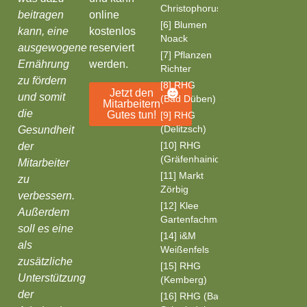
Christophorushaus
beitragen
online
[6] Blumen
kann, eine
kostenlos
Noack
ausgewogene
reserviert
[7] Pflanzen
Ernährung
werden.
Richter
zu fördern
[8] RHG
Jetzt den
und somit
(Bad Düben)
Mitarbeitern
die
Gutes tun!
[9] RHG
(Delitzsch)
Gesundheit
[10] RHG
der
(Gräfenhainichen)
Mitarbeiter
[11] Markt
zu
Zörbig
verbessern.
[12] Klee
Außerdem
Gartenfachmarkt
soll es eine
[14] i&M
als
Weißenfels
zusätzliche
[15] RHG
Unterstützung
(Kemberg)
der
[16] RHG (Bad