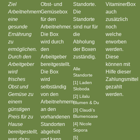
Ziel
Obst- und
Standorte.
VitaminerBox
Arbeitnehmern
Gemüsebox
Die
auch
eine
für den
Standorte
zusätzlich
gesunde
Arbeitnehmer.
sind nur für
noch
Ernährung
Die Box
die
welche
zu
wird durch
Abholung
erworben
ermöglichen.
den
der Boxen
werden.
Durch den
Arbeitgeber
zuständig.
Diese
Arbeitgeber
bereitgestellt.
können mit
Alle
wird
Die Box
Hilfe dieser
Standorte
frisches
wird
Zahlungsmittel
[1] Laden
Obst und
selbständig
gezahlt
Sloboda
Gemüse zu
von den
werden.
[2] Lilalu
einem
Arbeitnehmern
Blumen & Du
günstigen
an den
[3] Claudi’s
Blumenoase
Preis für zu
vorhandenen
[4] Nicole
Hause
Standorten
Sopora
bereitgestellt,
abgeholt
[5]
was dazu
und kann